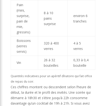
Pain
(mini,
8 à 10
surprise,
environ 6
pains
pain de
tranches
surprise
mie,
gressins)
Boissons
320 à 400
4 à 5
(verres
verres
verres
servis)
26 à 32
0,33 à 0,4
Vin
bouteilles
bouteille
Quantités indicatives pour un apéritif dînatoire qui fait office
de repas du soir.
Ces chiffres montent ou descendent selon l’heure de
début, la durée et le profil des invités. Une soirée qui
démarre à 18h30 et s’étire jusqu’à 22h consomme
davantage qu’un cocktail de 19h à 21h. Si vous avez