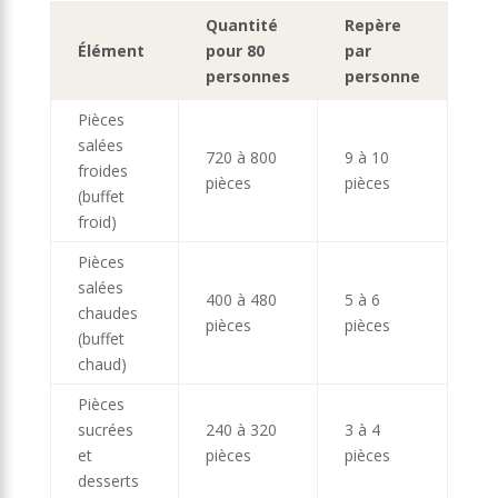
Quantité
Repère
Élément
pour 80
par
personnes
personne
Pièces
salées
720 à 800
9 à 10
froides
pièces
pièces
(buffet
froid)
Pièces
salées
400 à 480
5 à 6
chaudes
pièces
pièces
(buffet
chaud)
Pièces
sucrées
240 à 320
3 à 4
et
pièces
pièces
desserts