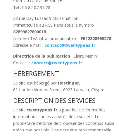
SARL au capital de 5000 €
Tél : 06 82 07 37 28
28 rue Gay Lussac 92320 Chatillon
Immatriculée au RCS Paris sous le numéro
82899827800018
Numéro TVA intracommunautaire :
FR12828998278
Adresse e-mail :
contact@twentypeas.fr
Directrice de la publication
: Claire Menini
Contact :
contact@twentypeas.fr
HÉBERGEMENT
Le site est hébergé par
Hostinger
,
61 Lordou Vironos Street, 6023 Larnaca, Chypre.
DESCRIPTION DES SERVICES
Le site
twentypeas.fr
a pour but de fournir des
informations sur les activités de la société. Le
propriétaire s’efforce de proposer des contenus aussi
précis que possible. Il ne peut être tenu responsable