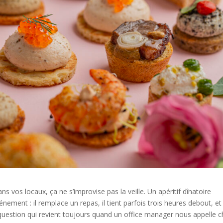
vos locaux, ça ne s’improvise pas la veille. Un apéritif dînatoire
nement : il remplace un repas, il tient parfois trois heures debout, et 
a question qui revient toujours quand un office manager nous appelle 