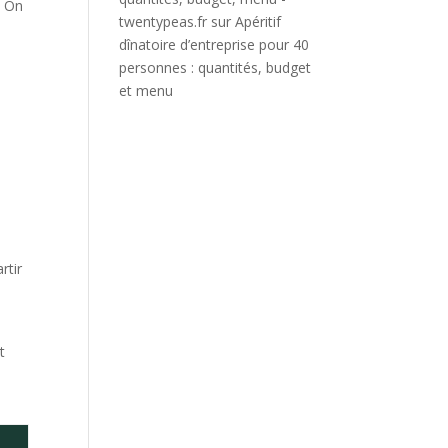
. On
twentypeas.fr
sur
Apéritif
dînatoire d’entreprise pour 40
personnes : quantités, budget
et menu
rtir
t