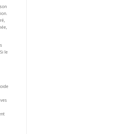
ison
ion.
ré,
hée,
ns
Si le
roide
ives
ent