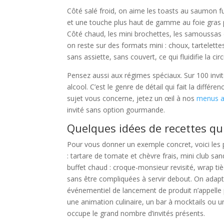
Côté salé froid, on aime les toasts au saumon fum
et une touche plus haut de gamme au foie gras
Côté chaud, les mini brochettes, les samoussas e
on reste sur des formats mini : choux, tartele
sans assiette, sans couvert, ce qui fluidifie la circ
Pensez aussi aux régimes spéciaux. Sur 100 invi
alcool. C’est le genre de détail qui fait la diffé
sujet vous concerne, jetez un œil à nos
menus a
invité sans option gourmande.
Quelques idées de recettes q
Pour vous donner un exemple concret, voici les pl
: tartare de tomate et chèvre frais, mini club s
buffet chaud : croque-monsieur revisité, wrap tiè
sans être compliquées à servir debout. On adapte 
événementiel de lancement de produit n’appelle 
une animation culinaire, un bar à mocktails ou un
occupe le grand nombre d’invités présents.