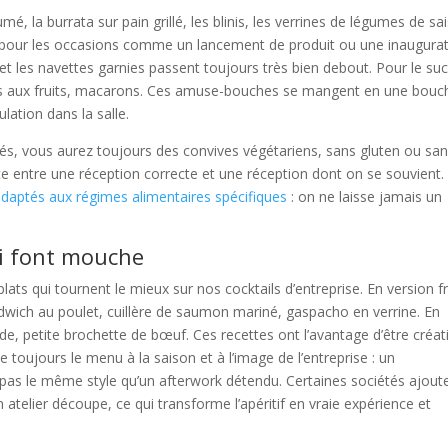
é, la burrata sur pain grillé, les blinis, les verrines de légumes de sa
 pour les occasions comme un lancement de produit ou une inaugurat
t les navettes garnies passent toujours très bien debout. Pour le suc
ttes aux fruits, macarons. Ces amuse-bouches se mangent en une bouc
ulation dans la salle.
tés, vous aurez toujours des convives végétariens, sans gluten ou sa
rence entre une réception correcte et une réception dont on se souvient. 
daptés aux régimes alimentaires spécifiques
: on ne laisse jamais un
ui font mouche
ats qui tournent le mieux sur nos cocktails d’entreprise. En version f
andwich au poulet, cuillère de saumon mariné, gaspacho en verrine. En
de, petite brochette de bœuf. Ces recettes ont l’avantage d’être créat
toujours le menu à la saison et à l’image de l’entreprise : un
pas le même style qu’un afterwork détendu. Certaines sociétés ajout
 atelier découpe, ce qui transforme l’apéritif en vraie expérience et