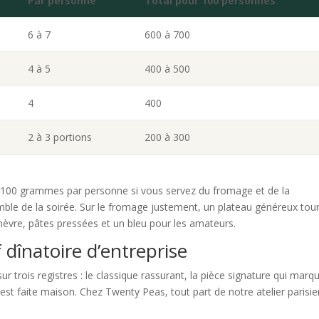
Par personne
Total pour 100 personnes
6 à 7
600 à 700
4 à 5
400 à 500
4
400
2 à 3 portions
200 à 300
n 100 grammes par personne si vous servez du fromage et de la
semble de la soirée. Sur le fromage justement, un plateau généreux tou
èvre, pâtes pressées et un bleu pour les amateurs.
 dînatoire d’entreprise
 trois registres : le classique rassurant, la pièce signature qui marq
 est faite maison. Chez Twenty Peas, tout part de notre atelier parisie