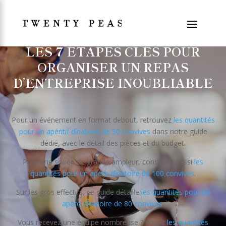
LES 7 ÉTAPES CLÉS POUR
ORGANISER UN REPAS
D’ENTREPRISE INOUBLIABLE
Pour un événement en format debout, retrouvez
les quantités
pour un apéritif dînatoire de 50 convives
dans notre guide
dédié, avec le détail des pièces et du budget.
Pour une soirée de grande ampleur, consultez aussi
les
quantités pour un apéro dînatoire de 100 convives
.
Sur les gros effectifs, ce guide détaille
les quantités pour un
apéro dînatoire de 80 convives
.
Vous recevez une équipe nombreuse ? Voyez
les quantités