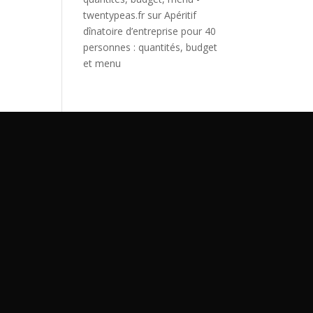
twentypeas.fr
sur
Apéritif
dînatoire d’entreprise pour 40
personnes : quantités, budget
et menu