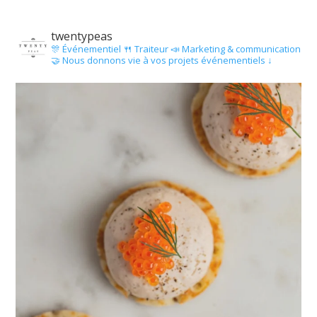
twentypeas
🎊 Événementiel
🍴 Traiteur
📣 Marketing & communication
🤝 Nous donnons vie à vos projets événementiels ↓