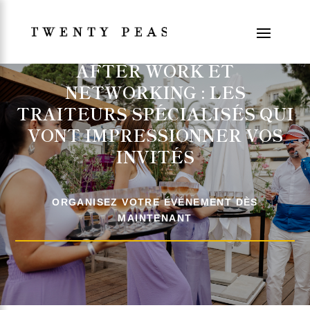
AFTER WORK ET
NETWORKING : LES
TRAITEURS SPÉCIALISÉS QUI
VONT IMPRESSIONNER VOS
INVITÉS
ORGANISEZ VOTRE ÉVÉNEMENT DÈS
MAINTENANT